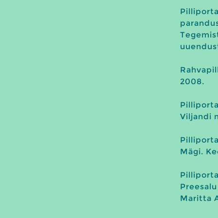
Pillip
parandus
Tegemis
uuendus
Rahvapil
2008.
Pillipor
Viljandi 
Pilliport
Mägi. Kee
Pillipor
Preesalu
Maritta 