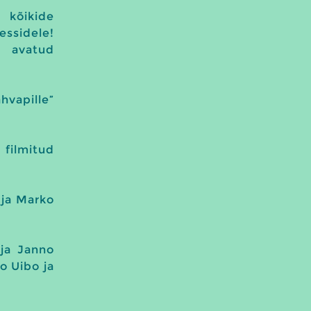
kõikide
essidele!
n avatud
hvapille”
 filmitud
h ja Marko
 ja Janno
o Uibo ja