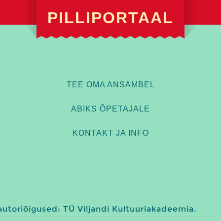
PILLIPORTAAL
TEE OMA ANSAMBEL
ABIKS ÕPETAJALE
KONTAKT JA INFO
 autoriõigused: TÜ Viljandi Kultuuriakadeemia.