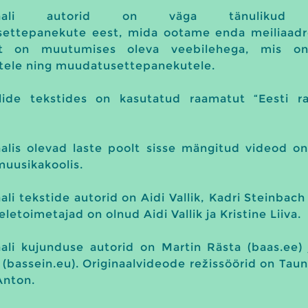
ortaali autorid on väga tänulikud 
ettepanekute eest, mida ootame enda meiliaadr
t on muutumises oleva veebilehega, mis o
tele ning muudatusettepanekutele.
lide tekstides on kasutatud raamatut “Eesti ra
taalis olevad laste poolt sisse mängitud videod on
muusikakoolis.
aali tekstide autorid on Aidi Vallik, Kadri Steinbac
letoimetajad on olnud Aidi Vallik ja Kristine Liiva.
taali kujunduse autorid on Martin Rästa (baas.ee)
 (bassein.eu). Originaalvideode režissöörid on Taun
Anton.