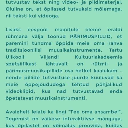
tutvustav tekst ning video- ja pildimaterjal.
Oluline on, et õpilased tutvuksid mõlemaga,
nii teksti kui videoga.
Lisaks eespool mainitule oleme eraldi
rühmana välja toonud PÄRIMUSPILLID, et
paremini tundma õppida meie oma rahva
traditsioonilisi muusikainstrumente. Tartu
Ülikooli Viljandi Kultuuriakadeemia
spetsiifikast lähtuvalt on rütmi- ja
pärimusmuusikapillide osa hetkel kaalukam –
nende pillide tutvustuse juurde kuuluvad ka
meie õppejõududega tehtud põhjalikud
videoklipid, kus nad tutvustavad enda
õpetatavat muusikainstrumenti.
Avalehelt leiate ka lingi “Tee oma ansambel”.
Tegemist on väikese interaktiivse mänguga,
kus õpilastel on võimalus proovida, kuidas