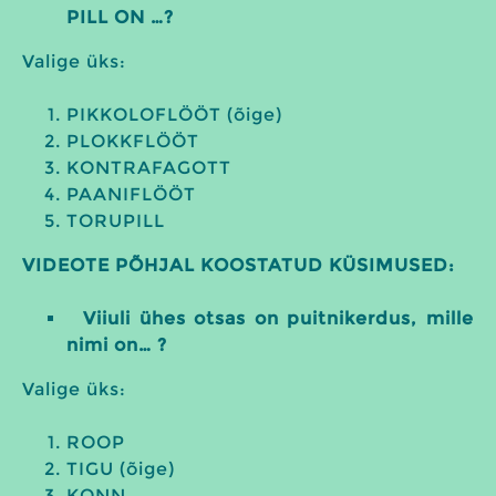
PILL ON …?
Valige üks:
PIKKOLOFLÖÖT (õige)
PLOKKFLÖÖT
KONTRAFAGOTT
PAANIFLÖÖT
TORUPILL
VIDEOTE PÕHJAL KOOSTATUD KÜSIMUSED:
Viiuli ühes otsas on puitnikerdus, mille
nimi on… ?
Valige üks:
ROOP
TIGU (õige)
KONN