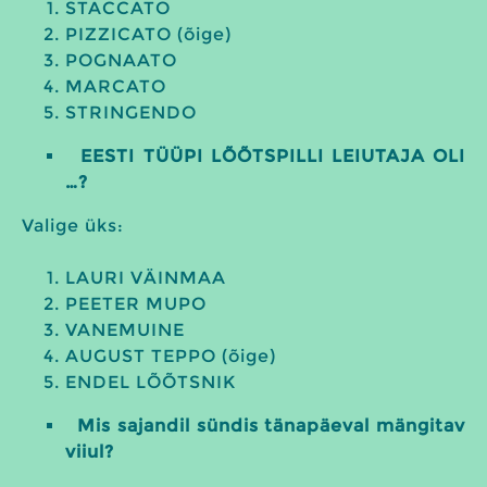
STACCATO
PIZZICATO (õige)
POGNAATO
MARCATO
STRINGENDO
EESTI TÜÜPI LÕÕTSPILLI LEIUTAJA OLI
…?
Valige üks:
LAURI VÄINMAA
PEETER MUPO
VANEMUINE
AUGUST TEPPO (õige)
ENDEL LÕÕTSNIK
Mis sajandil sündis tänapäeval mängitav
viiul?