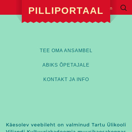
Searc
Log in
PILLIPORTAAL
for:
TEE OMA ANSAMBEL
ABIKS ÕPETAJALE
KONTAKT JA INFO
Skip
to
content
Käesolev veebileht on valminud Tartu Ülikooli
Viljandi Kultuuriakadeemia muusikaosakonnas