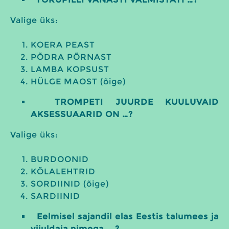
Valige üks:
KOERA PEAST
PÕDRA PÕRNAST
LAMBA KOPSUST
HÜLGE MAOST (õige)
TROMPETI JUURDE KUULUVAID
AKSESSUAARID ON …?
Valige üks:
BURDOONID
KÕLALEHTRID
SORDIINID (õige)
SARDIINID
Eelmisel sajandil elas Eestis talumees ja
viiuldaja nimega … ?