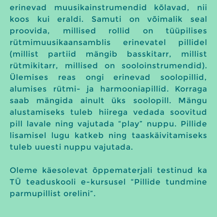
erinevad muusikainstrumendid kõlavad, nii
koos kui eraldi. Samuti on võimalik seal
proovida, millised rollid on tüüpilises
rütmimuusikaansamblis erinevatel pillidel
(millist partiid mängib basskitarr, millist
rütmikitarr, millised on sooloinstrumendid).
Ülemises reas ongi erinevad soolopillid,
alumises rütmi- ja harmooniapillid. Korraga
saab mängida ainult üks soolopill. Mängu
alustamiseks tuleb hiirega vedada soovitud
pill lavale ning vajutada “play” nuppu. Pillide
lisamisel lugu katkeb ning taaskäivitamiseks
tuleb uuesti nuppu vajutada.
Oleme käesolevat õppematerjali testinud ka
TÜ teaduskooli e-kursusel “Pillide tundmine
parmupillist orelini”.