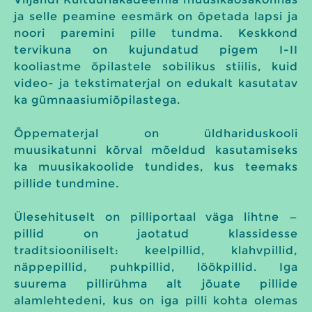
ja selle peamine eesmärk on õpetada lapsi ja
noori paremini pille tundma. Keskkond
tervikuna on kujundatud pigem I-II
kooliastme õpilastele sobilikus stiilis, kuid
video- ja tekstimaterjal on edukalt kasutatav
ka gümnaasiumiõpilastega.
Õppematerjal on üldhariduskooli
muusikatunni kõrval mõeldud kasutamiseks
ka muusikakoolide tundides, kus teemaks
pillide tundmine.
Ülesehituselt on pilliportaal väga lihtne —
pillid on jaotatud klassidesse
traditsiooniliselt: keelpillid, klahvpillid,
näppepillid, puhkpillid, löökpillid. Iga
suurema pillirühma alt jõuate pillide
alamlehtedeni, kus on iga pilli kohta olemas