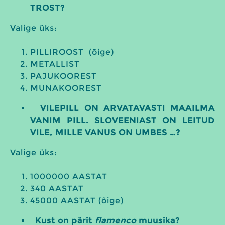
TROST?
Valige üks:
PILLIROOST (õige)
METALLIST
PAJUKOOREST
MUNAKOOREST
VILEPILL ON ARVATAVASTI MAAILMA
VANIM PILL. SLOVEENIAST ON LEITUD
VILE, MILLE VANUS ON UMBES …?
Valige üks:
1000000 AASTAT
340 AASTAT
45000 AASTAT (õige)
Kust on pärit
flamenco
muusika?